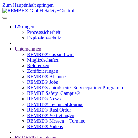
Zum Hauptinhalt springen
Lösungen
Prozesssicherheit
Explosionsschutz
Unternehmen
REMBE® das sind wir.
Mitgliedschaften
Referenzen
Zertifizierungen
REMBE® Alliance
REMBE® Jobs
REMBE® autorisierter­­ Servicepartner Programm
REMBE Safety_Campus®
REMBE® News
REMBE® Technical Journal
REMBE® RushOrder
REMBE® Vertretungen
REMBE® Messen + Termine
REMBE® Videos
REMBE® Initiativen