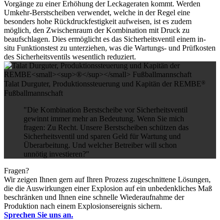
Vorgänge zu einer Erhöhung der Leckageraten kommt. Werden
Umkehr-Berstscheiben verwendet, welche in der Regel eine
besonders hohe Rückdruckfestigkeit aufweisen, ist es zudem
möglich, den Zwischenraum der Kombination mit Druck zu
beaufschlagen. Dies ermöglicht es das Sicherheitsventil einem in-
situ Funktionstest zu unterziehen, was die Wartungs- und Prüfkosten
des Sicherheitsventils wesentlich reduziert.
®
Talat Durguter, Produktionssteuerung und Kapitän der REMBE
Fußballmannschaft
"Die Kombination Berstscheibe vor Sicherheitsventil
gewinnt immer mehr an Bedeutung. Wenn Sie mich
fragen: Zu Recht. Unsere Berstscheiben schützen das
Sicherheitsventil und sparen Geld für Wartung und
Überarbeitung. Und welcher Betreiber will schon
unnötig investieren?"
Fragen?
Wir zeigen Ihnen gern auf Ihren Prozess zugeschnittene Lösungen,
die die Auswirkungen einer Explosion auf ein unbedenkliches Maß
beschränken und Ihnen eine schnelle Wiederaufnahme der
Produktion nach einem Explosionsereignis sichern.
Sprechen Sie uns an.