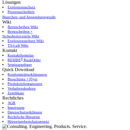
Lösungen
Explosionsschutz
Prozesssicherheit
Branchen- und Anwendungsguide
Wiki
Berstscheiben Wiki
Berstscheiben +
Sicherheitsventile Wiki
Explosionsschutz Wiki
TA-Luft Wiki
Kontakt
Kontaktformular
®
REMBE
RushOrder
Seminaranfrage
Quick Download
Konformitätserklärungen
Broschüren + Flyer
Produktinformationen
Verhaltenskodexe
Zertifikate
Rechtliches
AGB
Impressum
Datenschutzerklärung
Rechtliche Hinweise
Hinweisgeberschutzgesetz