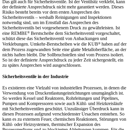
Das gilt auch für Sicherheitsventile. Ist der Ventilsitz verklebt, kann
der definierte Ansprechdruck nicht mehr garantiert werden. Dieses
Risiko besteht bereits vor dem ersten Ansprechen des
Sicherheitsventils – weshalb Reinigungen und Inspektionen
notwendig sind, um im Ernstfall das Ansprechen des
Sicherheitsventils bei vorgesehenem Druck zu gewährleisten. Ist
®
eine REMBE
Berstscheibe dem Sicherheitsventil vorgeschaltet,
schützt diese das Sicherheitsventil von Anbackungen und
®
Verklebungen. Umkehr-Berstscheiben wie die KUB
haben auf der
dem Prozess zugewandten Seite eine glatte Metalloberfläche, an der
nichts haften bleibt. Die Sollbruchstellen sind vom Prozess isoliert.
So ist der definierte Ansprechdruck zu jeder Zeit sichergestellt, ein
zu spätes Ansprechen wird ausgeschlossen.
Sicherheitsventile in der Industrie
Es existieren eine Vielzahl von industriellen Prozessen, in denen die
Verwendung von Druckentlastungeinrichtungen unumgänglich ist.
So werden Kessel und Reaktoren, Rohrleitungen und Pipelines,
Pumpen und Kompressoren sowie auch Kühl- und Heizkreisläufe
mit Sicherheitsventilen geschützt. Unzulässiger Überdruck kann in
diesen Prozessen aufgrund verschiedenster Ursachen entstehen. So
kann es zu externem Feuer, chemischen Reaktionen, Störungen von
Kühl- oder Heizsystemen, thermischer Expansion des
Prozessmediums und zu blockierten Ableitungen kommen. Für die