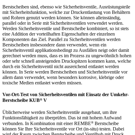
Berstscheiben sind, ebenso wie Sicherheitsventile, Ausrüstungsteile
mit Sicherheitsfunktion, welche zur Druckentlastung von Behältern
und Rohren genutzt werden können. Sie können alleinständig,
parallel oder in Serie mit Sicherheitsventilen verwendet werden.
Werden Sicherheitsventile und Berstscheibe kombiniert, so ist stets
eine Addition der vorteilhaften Eigenschaften der einzelnen
Komponenten das Ziel. Parallel zu Sicherheitsventilen werden
Berstscheiben insbesondere dann verwendet, wenn ein
Sicherheitsventil applikationsbedingt zu Ausfällen neigt oder damit
gerechnet werden muss, dass es im Prozess zu ungewöhnlich hohen
oder sehr schnell ansteigenden Druckspitzen kommen kann, welche
durch ein Sicherheitsventil nicht ausreichend entlastet werden
können. In Serie werden Berstscheiben und Sicherheitsventile vor
allem dann verwendet, wenn besonders korrosive, klebrige oder
toxische Medien entlastet werden müssen.
Vor-Ort-Test von Sicherheitsventilen mit Einsatz der Umkehr-
®
Berstscheibe KUB
V
Üblicherweise werden Sicherheitsventile ausgebaut, um ihre
Funktionsfähigkeit zu überprüfen. Das ist mit hohem Aufwand
®
verbunden. In Kombination mit einer REMBE
Berstscheibe
können Sie Ihre Sicherheitsventile vor Ort (in-situ) testen. Dabei
wird der Raum zwischen Berstscheibe und Ventilhub mit Druck